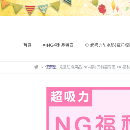
首頁
📢NG福利品特賣
🐶 超吸力防水墊(搖粒標
保潔墊
,
兒童紡織用品
,
NG福利品特惠專區
,
NG福