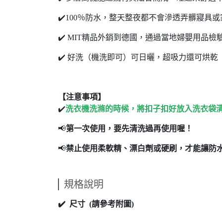
✔️100％防水，整天整夜都不會滲透弄髒寢具
✔️ MIT精品外銷到德國，通過當地婦嬰用品
✔️ 好洗（機洗即可）可日曬，超吸力還可烘乾
【注意事項】
✔️
洗衣機洗滌的時候，將扣子扣好放入洗衣袋清洗
📢
第一次使用，要先清洗過再使用喔！
📢
禁止使用柔軟精、漂白劑或硬刷，才能讓防水
規格說明
✔️
尺寸
(
請
參考附圖
)