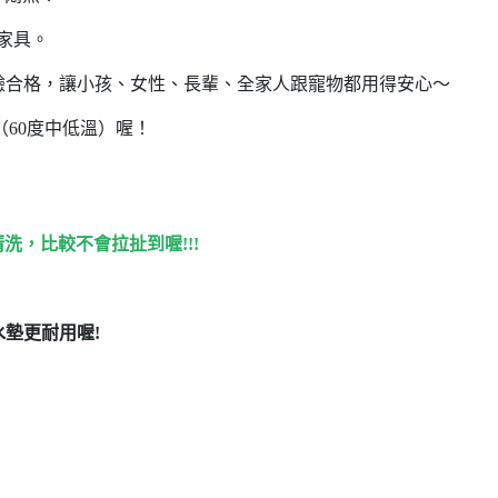
或家具。
檢驗合格，讓小孩、女性、長輩、全家人跟寵物都用得安心～
（60度中低溫）喔！
，比較不會拉扯到喔!!!
墊更耐用喔!