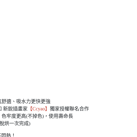
氣舒適、吸水力更快更強
和 新銳插畫家
【Ccyao】
獨家授權聯名合作
色牢度更高(不掉色)，使用壽命長
脫烘一次完成)
不悶熱！