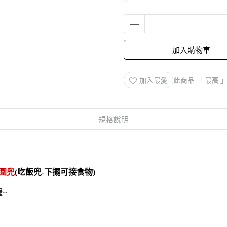
加入購物車
加入最愛
此商品 「 最高
規格說明
飯圍兜
(吃飯兜-下擺可接食物)
~