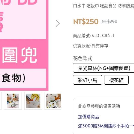
口水巾 吃飯巾 吃副食品 防髒防
NT$250
NT$290
商品編號:
S-D-CH4-1
供貨狀況:
尚有庫存
花色款式
星光森林(NG+圖案倒置)
彩虹小馬
櫻花貓
此商品參與的優惠活動
加價購商品
滿3000贈3M開纖紗小手帕一