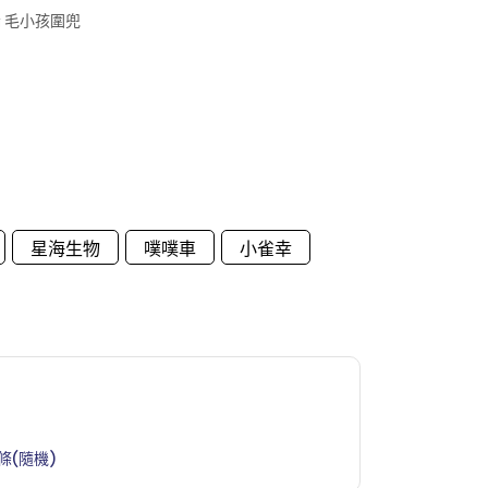
漏 毛小孩圍兜
星海生物
噗噗車
小雀幸
條(隨機)