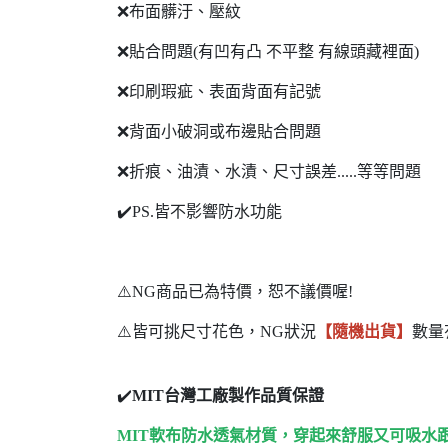
❌布面髒汙、壓紋
❌貼合問題(有凹有凸 不平整 有線頭藏裡面)
❌印刷瑕疵、表面背面有記號
❌背面小破洞或布邊貼合問題
❌折痕、油漬、水漬、尺寸誤差.....等等問題
✔️PS.皆不影響防水功能
⚠️NG商品已為特價，恕不議價喔!
⚠️皆可挑尺寸花色，NG狀況
【隨機出貨】
數量
✔️
MIT台灣工廠製作品質保證
MIT軟布防水透氣材質，穿起來舒服又可吸水