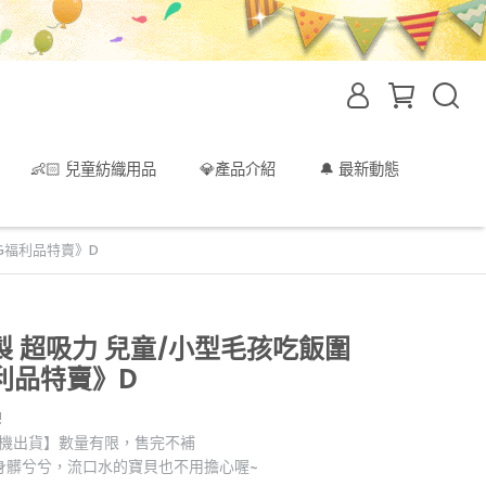
👶🏻 兒童紡織用品
💎產品介紹
🔔 最新動態
G福利品特賣》D
 超吸力 兒童/小型毛孩吃飯圍
利品特賣》D
!
隨機出貨】數量有限，售完不補
身髒兮兮，流口水的寶貝也不用擔心喔~