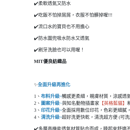
✔️柔軟透氣又防水
✔️吃飯不怕掉屑屑，衣服不怕髒掉喔!!!
✔️流口水的寶貝也不用擔心
✔️防水圍兜吸水防水又透氣
✔️刷牙洗臉也可以用喔！
MIT優良紡織品
✨
全面升級再進化
1、
布料升級~
觸感更柔細，親膚材質，涼感透
2、
圖案升級
~
與知名動物插畫家
【英格藍貓】
3、
印花升級~
全面採用數位印花，色彩更細膩，
4、
清洗升級~
超好洗更快乾，清洗超方便 (可洗
✔️多層高機能透氣材質貼合而成，睡起來舒適