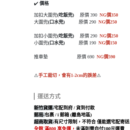
✔️
價格
加扣大圍兜
(吃飯兜)
原價 390
NG價350
大圍兜
(口水兜)
原價 290
NG價250
加扣小圍兜
(吃飯兜)
原價 290
NG價250
小圍兜
(口水兜)
原價 190
NG價150
推車墊 原價 690
NG價590
⚠️
手工裁切，會有1-2cm的誤差
⚠️
運送方式
新竹貨運-
宅配到府 / 貨到付款
郵局-
包裹 / i 郵箱 (離島地區)
超商取貨-
有尺寸限制，不符合 僅能選宅配寄送
全館 滿800 享免運，
未滿則需自付100元運費