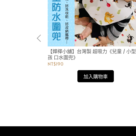
【嬅樺小舖】台灣製 超吸力《兒童 / 小
孩 口水圍兜》
NT$190
加入購物車
《大人 / 大型毛
接食物