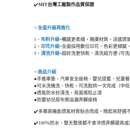
✔️
MIT台灣工廠製作品質保證
✨
全面升級再進化
1、
布料升級
~
觸感更柔細，親膚材質，涼感透
2、
印花升級
~
全面採用數位印花，色彩更細膩，
3、
清洗升級
~
超好洗更快乾，清洗超方便 (可洗
✨
商品介紹
●手推車墊、汽車安全座椅、嬰兒提籃、兒童餐椅
●可水洗機洗、快乾，可洗脫烘一次完成（中低
●透氣防水好清洗，背面搖粒止滑
●防嬰幼兒尿布側溢漏弄髒座椅
✔️多層高機能透氣材質貼合而成，睡起來舒適
✔️100％防水，整天整夜都不會滲透弄髒寢具