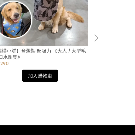
嬅樺小舖】台灣製 超吸力 《大人 / 大型毛
 口水圍兜》
$290
加入購物車
【嬅樺小舖】台灣
孩 吃飯圍兜-加
NT$390