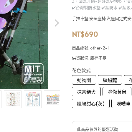
3、清洗升級~超好洗更快乾，清
✔️台灣製防水墊 ✔️超防水 ✔️超吸
手推車墊 安全座椅 汽座固定式安
NT$690
商品編號:
other-2-1
供貨狀況:
庫存不足
花色款式
動物園
繽紛龍
抹茶柴犬
啡你莫鼠
臘腸甜心(灰)
噗噗車
此商品參與的優惠活動