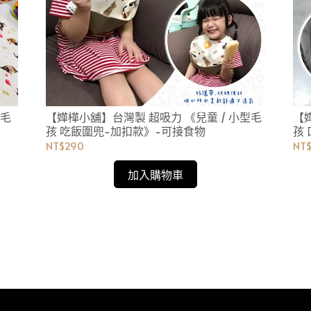
型毛
【嬅樺小舖】台灣製 超吸力 《兒童 / 小型毛
【
孩 吃飯圍兜-加扣款》-可接食物
孩
NT$290
NT
加入購物車