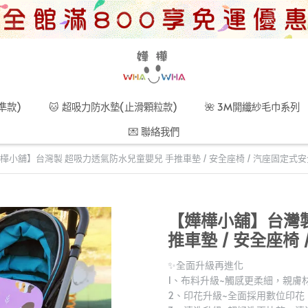
準款)
🐱 超吸力防水墊(止滑顆粒款)
🌺 3M開纖紗毛巾系列
💌 聯絡我們
樺小舖】台灣製 超吸力透氣防水兒童嬰兒 手推車墊 / 安全座椅 / 汽座固定式
【嬅樺小舖】台灣製
推車墊 / 安全座椅
✨全面升級再進化
1、布料升級~觸感更柔細，親膚
2、印花升級~全面採用數位印