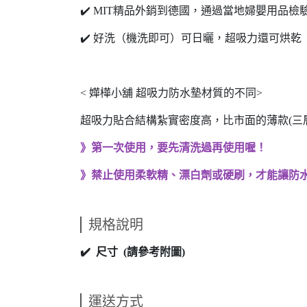
✔️ MIT精品外銷到德國，通過當地婦嬰用品
✔️ 好洗（機洗即可）可日曬，超吸力還可烘乾
< 嬅樺小舖 超吸力防水墊材質的不同>
超吸力貼合結構紮實密度高，比市面的薄款(三
》第一次使用，要先清洗過再使用喔！
》禁止使用柔軟精、漂白劑或硬刷，才能讓防水
規格說明
✔️
尺寸
(
請
參考附圖
)
運送方式