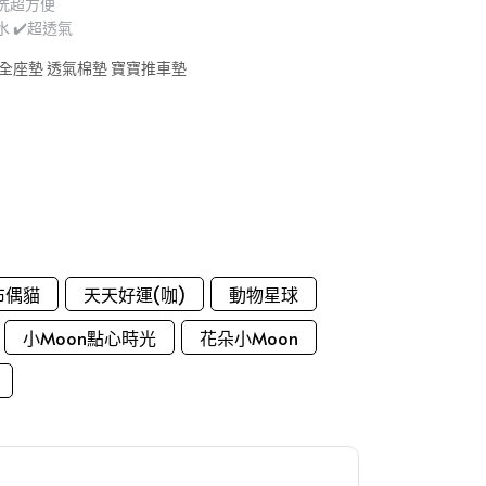
洗超方便
水 ✔️超透氣
全座墊 透氣棉墊 寶寶推車墊
布偶貓
天天好運(咖)
動物星球
小Moon點心時光
花朵小Moon