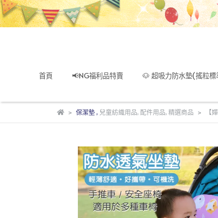
首頁
📢NG福利品特賣
🐶 超吸力防水墊(搖粒標
保潔墊
,
兒童紡織用品
,
配件用品
,
精選商品
【嬅