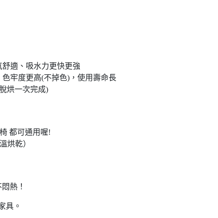
氣舒適、吸水力更快更強
色牢度更高(不掉色)，使用壽命長
脫烘一次完成)
 都可通用喔!
溫烘乾）
不悶熱！
或家具。