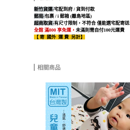
新竹貨運-
宅配到府 / 貨到付款
郵局-
包裹 / i 郵箱 (離島地區)
超商取貨-
有尺寸限制，不符合 僅能選宅配寄送
全館 滿800 享免運，
未滿則需自付100元運費
【 寄 國外 運 費 另計】
相關商品