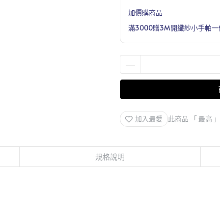
加價購商品
滿3000贈3M開纖紗小手帕一
加入最愛
此商品 「 最高
規格說明