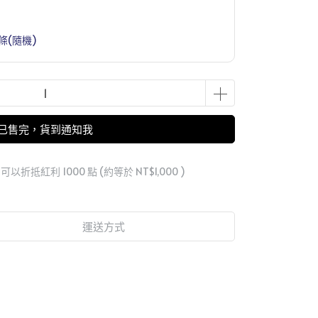
條(隨機)
已售完，貨到通知我
 」可以折抵紅利
1000
點 (約等於
NT$1,000
)
運送方式