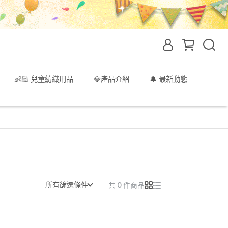
👶🏻 兒童紡織用品
💎產品介紹
🔔 最新動態
所有篩選條件
共 0 件商品