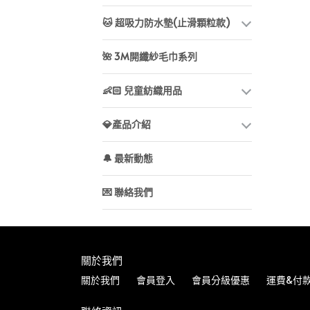
🐱 超吸力防水墊(止滑顆粒款)
🌺 3M開纖紗毛巾系列
👶🏻 兒童紡織用品
💎產品介紹
🔔 最新動態
💌 聯絡我們
關於我們
關於我們
會員登入
會員分級優惠
運費&付