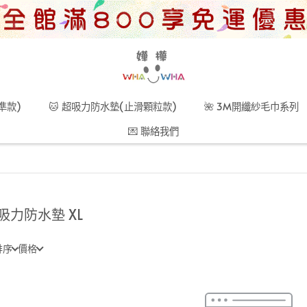
準款)
🐱 超吸力防水墊(止滑顆粒款)
🌺 3M開纖紗毛巾系列
💌 聯絡我們
吸力防水墊 XL
排序
價格