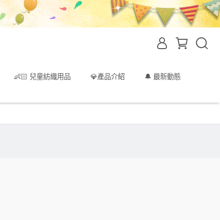
👶🏻 兒童紡織用品
💎產品介紹
🔔 最新動態