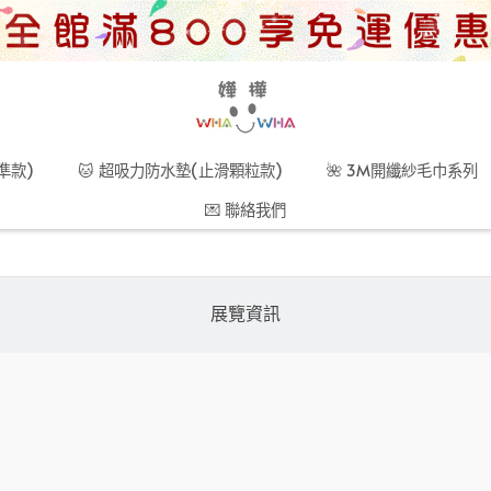
準款)
🐱 超吸力防水墊(止滑顆粒款)
🌺 3M開纖紗毛巾系列
💌 聯絡我們
展覽資訊