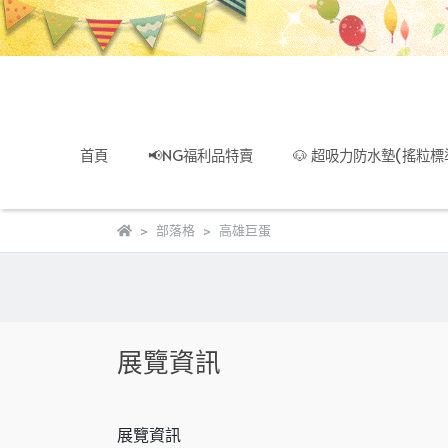
首頁
📢NG福利品特賣
🐶 超吸力防水墊(搖粒標
部落格
高雄巨蛋
展覽資訊
展覽資訊